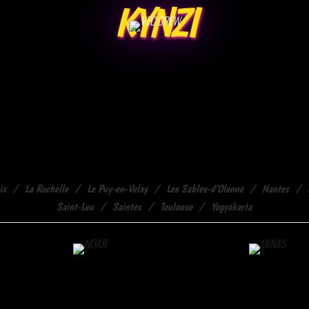
KYNZI
ix
La Rochelle
Le Puy-en-Velay
Les Sables-d'Olonne
Nantes
Saint-Leu
Saintes
Toulouse
Yogyakarta