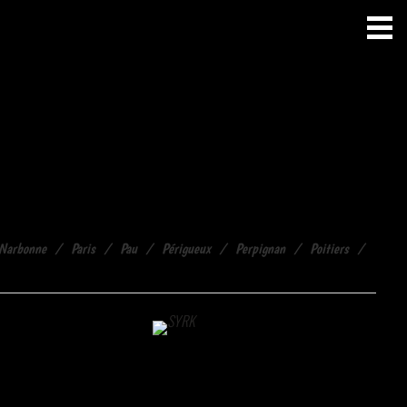
Narbonne
Paris
Pau
Périgueux
Perpignan
Poitiers